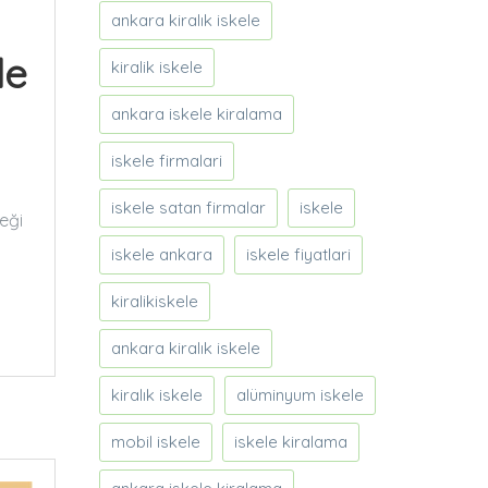
ankara kiralık iskele
le
kiralik iskele
ankara iskele kiralama
iskele firmalari
iskele satan firmalar
iskele
eği
iskele ankara
iskele fiyatlari
kiralikiskele
ankara kiralık iskele
kiralık iskele
alüminyum iskele
mobil iskele
iskele kiralama