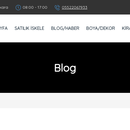
kara
08:00 - 17:00
05522067933
YFA
SATILIK İSKELE
BLOG/HABER
BOYA/DEKOR
KİR
Blog