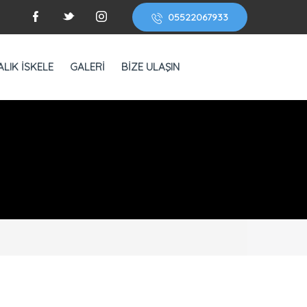
05522067933
ALIK İSKELE
GALERİ
BİZE ULAŞIN