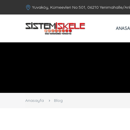
Yuvaköy, Kümeevleri No:501, 06210 Yenimahalle/An
ANASA
Anasayfa
Blog